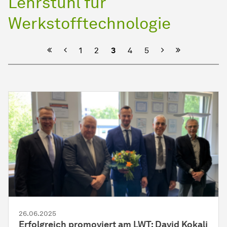
Lehrstuhl für
Werkstofftechnologie
Vorherige
Nächste
1
2
3
4
5
26.06.2025
Erfolgreich promoviert am LWT: David Kokalj