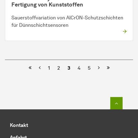
Fertigung von Kunststoffen
Sauerstoffvariation von AlCrON-Schutzschichten
für Dünnschichtsensoren
Vorherige
Nächste
1
2
3
4
5
Zum Seit
Kontakt
Anfahrt