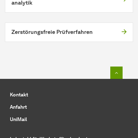
analytik
Zerstörungsfreie Prüfverfahren
Zum Seit
Kontakt
Anfahrt
UniMail