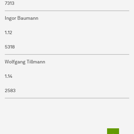
7313
Ingor Baumann
1.12
5318
Wolfgang Tillmann
1.14
2583
Zum Seit