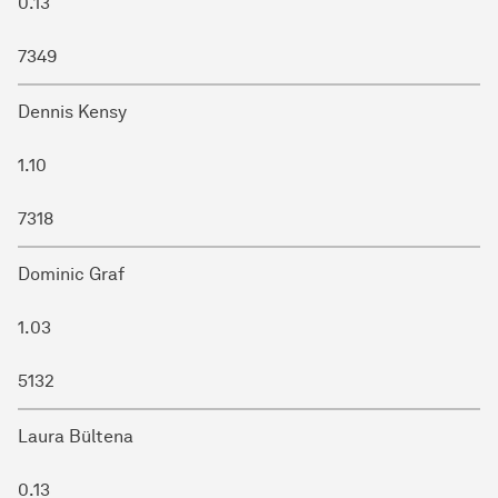
0.13
7349
Dennis Kensy
1.10
7318
Dominic Graf
1.03
5132
Laura Bültena
0.13