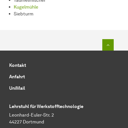
Taumelmischer
Kugelmühle
Siebturm
Zum Seit
Kontakt
Anfahrt
UniMail
Lehrstuhl für Werkstofftechnologie
Leonhard-Euler-Str. 2
44227 Dortmund