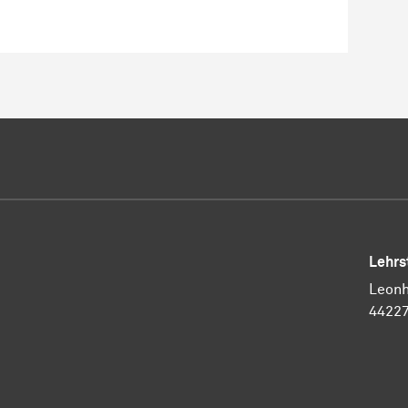
Lehrs
Leonh
4422