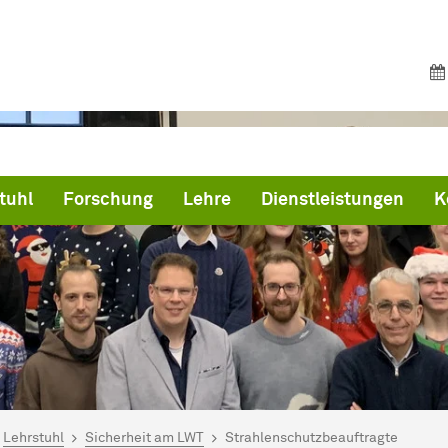
tuhl
Forschung
Lehre
Dienstleistungen
K
ind hier:
artseite
Lehrstuhl
Sicherheit am LWT
Strahlenschutzbeauftragte