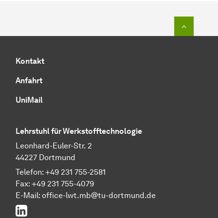
Zum Seit
Kontakt
Anfahrt
UniMail
Lehrstuhl für Werkstofftechnologie
Leonhard-Euler-Str. 2
44227 Dortmund
Telefon: +49 231 755-2581
Fax: +49 231 755-4079
E-Mail: office-lwt.mb@tu-dortmund.de
LinkedIn