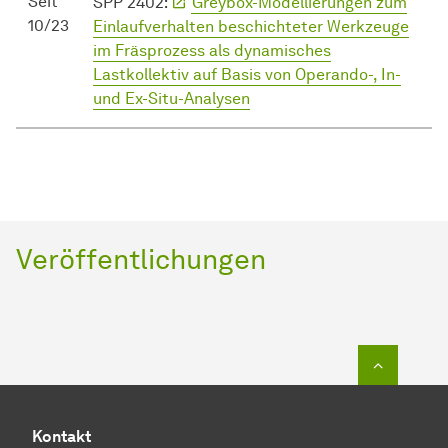
Seit
SPP 2402:
Greybox-Modellierungen zum
10/23
Einlaufverhalten beschichteter Werkzeuge
im Fräsprozess als dynamisches
Lastkollektiv auf Basis von Operando-, In-
und Ex-Situ-Analysen
Veröffentlichungen
Zum Seit
Kontakt